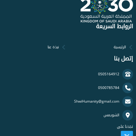
الروابط السريعة
الرئيسية
نبذة عنا
إتصل بنا
0505164912
0500785784
ShwiHumanity@gmail.com
الشويمس
تجدنا على