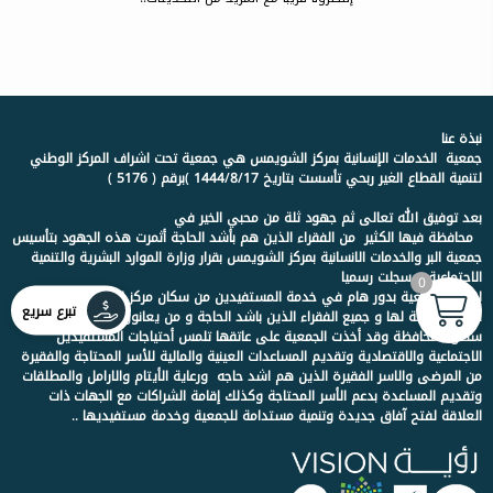
نبذة عنا
جمعية الخدمات الإنسانية بمركز الشويمس هي جمعية تحت اشراف المركز الوطني
لتنمية القطاع الغير ربحي تأسست بتاريخ 1444/8/17 )برقم ( 5176 )
بعد توفيق الله تعالى ثم جهود ثلة من محبي الخير في
محافظة فيها الكثير من الفقراء الذين هم بأشد الحاجة أثمرت هذه الجهود بتأسيس
جمعية البر والخدمات الانسانية بمركز الشويمس بقرار وزارة الموارد البشرية والتنمية
الاجتماعية وسجلت رسميا
0
لتقوم الجمعية بدور هام في خدمة المستفيدين من سكان مركز الشويمس و
تبرع سريع
الاحياء التابعة لها و جميع الفقراء الذين باشد الحاجة و من يعانون من الفقر من
سكان المحافظة وقد أخذت الجمعية على عاتقها تلمس أحتياجات المستفيدين
الاجتماعية والاقتصادية وتقديم المساعدات العينية والمالية للأسر المحتاجة والفقيرة
من المرضى والاسر الفقيرة الذين هم اشد حاجه ورعاية الأيتام والارامل والمطلقات
وتقديم المساعدة بدعم الأسر المحتاجة وكذلك إقامة الشراكات مع الجهات ذات
العلاقة لفتح آفاق جديدة وتنمية مستدامة للجمعية وخدمة مستفيديها ..