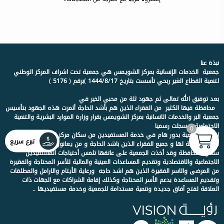
نبذة عنا
جمعية الخدمات الإنسانية بمركز الشويمس هي جمعية تحت اشراف المركز الوطني
لتنمية القطاع الغير ربحي تأسست بتاريخ 1444/8/17 )برقم ( 5176 )
بعد توفيق الله تعالى ثم جهود ثلة من محبي الخير في
محافظة فيها الكثير من الفقراء الذين هم بأشد الحاجة أثمرت هذه الجهود بتأسيس
جمعية البر والخدمات الانسانية بمركز الشويمس بقرار وزارة الموارد البشرية والتنمية
الاجتماعية وسجلت رسميا
0
لتقوم الجمعية بدور هام في خدمة المستفيدين من سكان مركز الشويمس و
تبرع سريع
الاحياء التابعة لها و جميع الفقراء الذين باشد الحاجة و من يعانون من الفقر من
سكان المحافظة وقد أخذت الجمعية على عاتقها تلمس أحتياجات المستفيدين
الاجتماعية والاقتصادية وتقديم المساعدات العينية والمالية للأسر المحتاجة والفقيرة
من المرضى والاسر الفقيرة الذين هم اشد حاجه ورعاية الأيتام والارامل والمطلقات
وتقديم المساعدة بدعم الأسر المحتاجة وكذلك إقامة الشراكات مع الجهات ذات
العلاقة لفتح آفاق جديدة وتنمية مستدامة للجمعية وخدمة مستفيديها ..