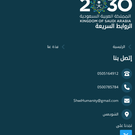
الروابط السريعة
الرئيسية
نبذة عنا
إتصل بنا
0505164912
0500785784
ShwiHumanity@gmail.com
الشويمس
تجدنا على